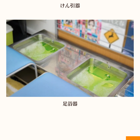
けん引器
足浴器