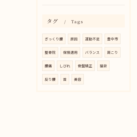
タグ
Tags
ぎっくり腰
原因
運動不足
豊中市
整骨院
保険適用
バランス
肩こり
腰痛
しびれ
骨盤矯正
猫背
反り腰
首
美容