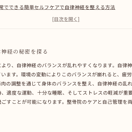
常でできる簡単セルフケアで自律神経を整える方法
骨院での施術がなぜ季節変動による不調に効果的なのか？
適な季節を迎えるために！自律神経対策の最終チェックポ
節変わり目の不調を改善する食生活と生活習慣のポイント
骨院が推奨する季節の変わり目に効くおすすめ運動法
律神経の秘密を探る
により、自律神経のバランスが乱れやすくなります。自律
ています。環境の変動によりこのバランスが崩れると、疲
筋肉の調整を通じて身体のバランスを整え、自律神経の乱
持、適度な運動、十分な睡眠、そしてストレスの軽減が重
過ごすことが可能になります。整骨院のケアと自己管理を