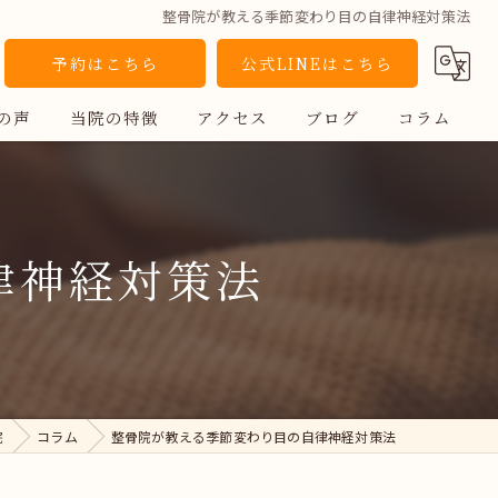
整骨院が教える季節変わり目の自律神経対策法
予約はこちら
公式LINEはこちら
の声
当院の特徴
アクセス
ブログ
コラム
スポーツ
鍼灸
律神経対策法
頭痛
姿勢
自律神経
院
コラム
整骨院が教える季節変わり目の自律神経対策法